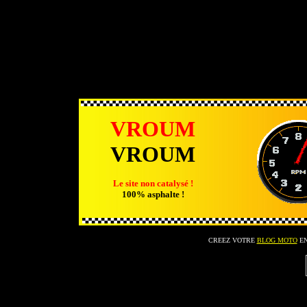
VROUM
VROUM
Le site non catalysé !
100% asphalte !
CREEZ VOTRE
BLOG MOTO
EN